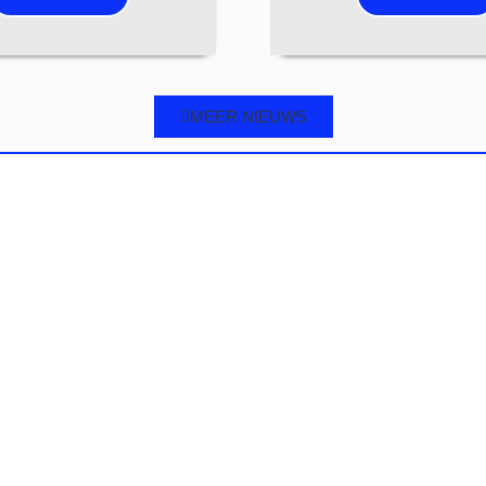
MEER NIEUWS
elle links
Blijf op de hoog
Schrijf je in voor o
Onze Mensen
Lid Worden
Speerpunten
Dorpen
I