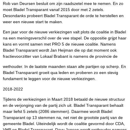
Rob van Deursen besluit om zijn raadszetel mee te nemen. En zo
moet Bladel Transparant vanaf 2015 door met 2 zetels.
Desondanks probeert Bladel Transparant de orde te herstellen en
weer een nieuwe start te maken.
Een jaar voor de nieuwe verkiezingen valt plots de coalitie in Bladel
na een meningsverschil over de vee stapel. De oppositie grijpt haar
kans en vormt samen met PRO 5 de nieuwe coalitie. Namens
Bladel Transparant wordt Jan Heijman die op dat moment ook
fractievoorzitter van Lokaal Brabant is namens de provincie de
wethouder. In de laatste maanden staan alle partijen op scherp. En
Bladel Transparant groeit qua leden en proberen zo een stevig
fundament te leggen voor de nieuwe verkiezingen.
2018-2022
Tijdens de verkiezingen in Maart 2018 betaald de nieuwe structuur
en de verjonging van de partij zich uit. Bladel Transparant behaalt
maar liefst 5 zetels (2086 stemmen). Daarmee wordt Bladel
Transparant op 13 stemmen na, net niet de grootste partij van de
gemeente Bladel. Uiteindelijk wordt de coalitie gevormd door CDA,
VHP en Bladel Transparant. Davy Jansen wordt wethouder namens