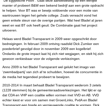
“De Egyptische Poort”. Gaat deze aanbesteding op een eerlijke
manier of probeert B&W een bekend bedrijf aan een grote opdracht
te helpen. Voor BT was er bewijs voldoende voor een motie van
wantrouwen tegen het gehele college. Zoals verwacht vond het
geen enkele steun van de overige partijen. Wat heel Bladel al jaren
weet en wat BT ook heeft geuit: De Combinatie gaat het project
uitvoeren.
Helaas werd Bladel Transparant in 2009 weer opgeschrikt door
bedreigingen. In februari 2009 ontving raadslid Dick Zumker een
poederbrief gevolgd door in november 2009 een kogelbrief.
Ondanks de grote impact laat hij zich niet wegjagen, en stelt hij zich
gewoon verkiesbaar voor de volgende verkiezingen.
Anno 2009 is het Bladel Transparant wel gelukt het imago van
‘zwembadpartij’ van zich af te schudden, hoewel de concurrentie in
de media het tegendeel probeert te bewijzen.
2010-2014 In maart behaalt Bladel Transparant wederom 3 zetels
(1228 stemmen) bij de gemeenteraadsverkiezingen. Het lijkt er op
dat CDA en VHP een coalitie willen vormen met VVD en AB. VVD
echter kiest er voor om samen met GroenLinks, PvdA en Bladel
Transparant een brede en vernieuwende coalitie te vormen. Dick