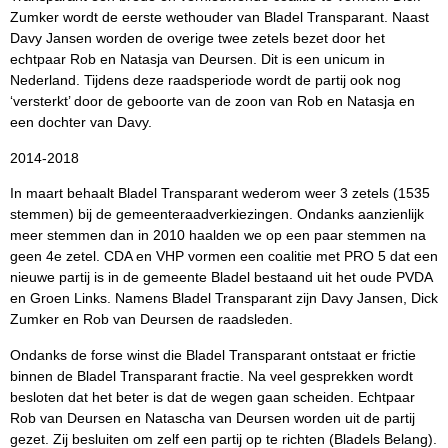
Zumker wordt de eerste wethouder van Bladel Transparant. Naast
Davy Jansen worden de overige twee zetels bezet door het
echtpaar Rob en Natasja van Deursen. Dit is een unicum in
Nederland. Tijdens deze raadsperiode wordt de partij ook nog
‘versterkt’ door de geboorte van de zoon van Rob en Natasja en
een dochter van Davy.
2014-2018
In maart behaalt Bladel Transparant wederom weer 3 zetels (1535
stemmen) bij de gemeenteraadverkiezingen. Ondanks aanzienlijk
meer stemmen dan in 2010 haalden we op een paar stemmen na
geen 4e zetel. CDA en VHP vormen een coalitie met PRO 5 dat een
nieuwe partij is in de gemeente Bladel bestaand uit het oude PVDA
en Groen Links. Namens Bladel Transparant zijn Davy Jansen, Dick
Zumker en Rob van Deursen de raadsleden.
Ondanks de forse winst die Bladel Transparant ontstaat er frictie
binnen de Bladel Transparant fractie. Na veel gesprekken wordt
besloten dat het beter is dat de wegen gaan scheiden. Echtpaar
Rob van Deursen en Natascha van Deursen worden uit de partij
gezet. Zij besluiten om zelf een partij op te richten (Bladels Belang).