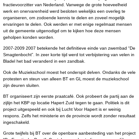
fractievoorzitter van Nederland. Vanwege de grote hoeveelheid
werk en onervarenheid werd besloten wekelijks een overleg te
organiseren, om zodoende kennis te delen en zoveel mogelijk
ervaringen te delen. Ook werden er met enige regelmaat mensen
uit de gemeente uitgenodigd om te kijken hoe deze mensen
geholpen konden worden.
2007-2009 2007 betekende het definitieve einde van zwembad “De
Smagtenbocht”. In zeer korte tijd werd tot verbijstering van velen in
Bladel het bad veranderd in een zandbak.
Ook de Muziekschool moest het onderspit delven. Ondanks de vele
protesten en steun van alleen BT en GL moest de muziekschool
zijn deuren sluiten.
BT organiseert zijn eerste praatcafé. Ook probeert de partij aan de
zijlijn het KBP op locatie Hapert Zuid tegen te gaan. Politiek is dit
project uitgespeeld en ook bij Lucht Voor Hapert is er weinig
respons. Zelfs het ministerie en de provincie wordt zonder resultaat
ingeschakeld.
Grote twijfels bij BT over de openbare aanbesteding van het project