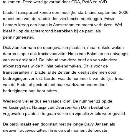
te komen. Deze werd gevormd door CDA, PvdA en VVD.
Bladel Transparant kende een moeilijke start. Eind september 2006
moest een van de raadsleden zijn functie neerleggen. Edwin
Lamers kreeg een baan in Amsterdam en moest verhuizen. Wel
bleef hij op de achtergrond betrokken bij de partij als
penningmeester.
Dick Zumker nam de opengevallen plaats in, maar enkele weken
daarna stapte ook fractievoorzitter Hans van Bakel op na ontvangst
van een dreigbrief. De inhoud van deze brief en van wie deze
afkomstig was wilde hij niet bekendmaken. Dit is voor de
transparanten in Bladel al de 2e van de kieslijst die men door
bedreigingen verliest. Eerder was de nummer 5 van de lijst, Irma
van de Ende, al gestopt met haar werkzaamheden door
bedreigingen aan haar adres.
Wederom viel er dus een raadslid af. De nummer 11 op de
verkiezingslijst, Natasja van Deursen-Van Dam besluit de
vrijgevallen plaats in te gaan vullen en zijn alle zetels weer gevuld.
De partij maakt een doorstart met de jonge Davy Jansen als
nieuwe fractievoorzitter. Hij is op dat moment de jongste