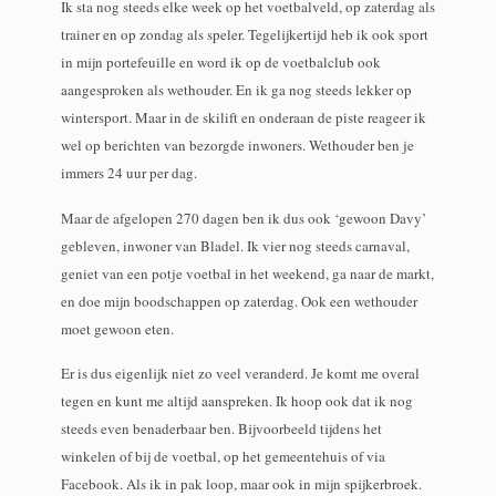
Ik sta nog steeds elke week op het voetbalveld, op zaterdag als
trainer en op zondag als speler. Tegelijkertijd heb ik ook sport
in mijn portefeuille en word ik op de voetbalclub ook
aangesproken als wethouder. En ik ga nog steeds lekker op
wintersport. Maar in de skilift en onderaan de piste reageer ik
wel op berichten van bezorgde inwoners. Wethouder ben je
immers 24 uur per dag.
Maar de afgelopen 270 dagen ben ik dus ook ‘gewoon Davy’
gebleven, inwoner van Bladel. Ik vier nog steeds carnaval,
geniet van een potje voetbal in het weekend, ga naar de markt,
en doe mijn boodschappen op zaterdag. Ook een wethouder
moet gewoon eten.
Er is dus eigenlijk niet zo veel veranderd. Je komt me overal
tegen en kunt me altijd aanspreken. Ik hoop ook dat ik nog
steeds even benaderbaar ben. Bijvoorbeeld tijdens het
winkelen of bij de voetbal, op het gemeentehuis of via
Facebook. Als ik in pak loop, maar ook in mijn spijkerbroek.