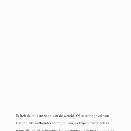
Ik heb de leukste baan van de wereld. Of in ieder geval van
Bladel. Als wethouder sport, cultuur, welzijn en zorg heb ik
namelijk met elke inwoner van de gemeente te maken. En elke