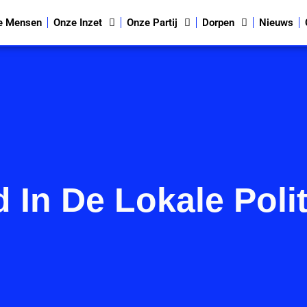
e Mensen
Onze Inzet
Onze Partij
Dorpen
Nieuws
 In De Lokale Polit