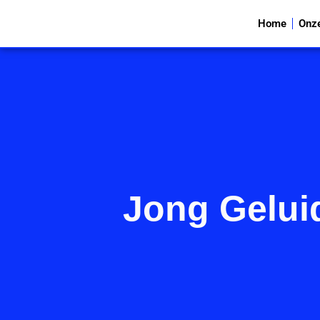
Home
Onz
Jong Geluid