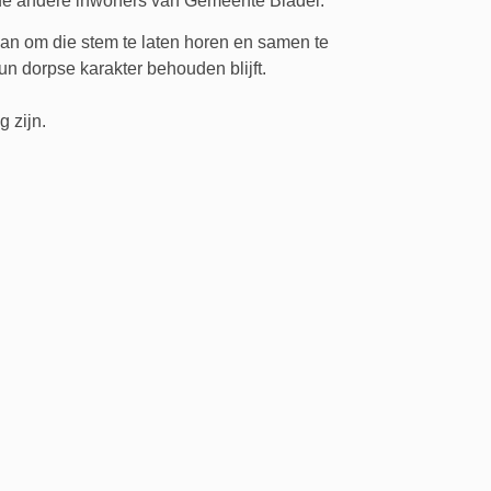
 de andere inwoners van Gemeente Bladel.
an om die stem te laten horen en samen te
n dorpse karakter behouden blijft.
g zijn.