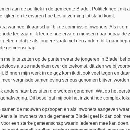
en aan de politiek in de gemeente Bladel. Politiek heeft mij alt
 kijken en te ervaren hoe besluitvorming tot stand komt.
k extra wanneer ik aanschuif bij de commissie Inwoners. Als ik o
periode leerzaam, ik leerde hoe ervaren mensen naar bepaalde z
k geleerd dat je als jongere vaak met een andere blik naar bep
n de gemeenschap.
 om me in te zetten op de punten waar de jongeren in Bladel beho
loos als ze nadenken over de toekomst, dit zien we bijvoorbeel
. Binnen mijn werk in de ggz kom ik dit ook veel tegen en daar
s meer vergrijsde samenleving serieus genomen blijven worden 
 ook anders naar besluiten die worden genomen. Wat op het eerste 
enafweging. Dit besef gaf mij ook het inzicht hoe complex loka
 we samen de mouwen opstropen en als inwoners aangeven waar
an alle inwoners van de gemeente Bladel geef ik dan ook mee 
voor een sterke gemeenschap waarin iedereen mee kan doen. Al