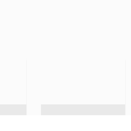
Het nieuwe zwembad en
de Blaalse Poel, dat blijft