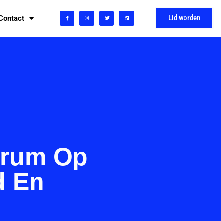
Lid worden
Contact
trum Op
d En