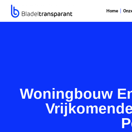
Home
Onz
Woningbouw En
Vrijkomende
P