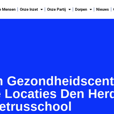
e Mensen
Onze Inzet
Onze Partij
Dorpen
Nieuws
 Gezondheidscen
 Locaties Den Her
etrusschool