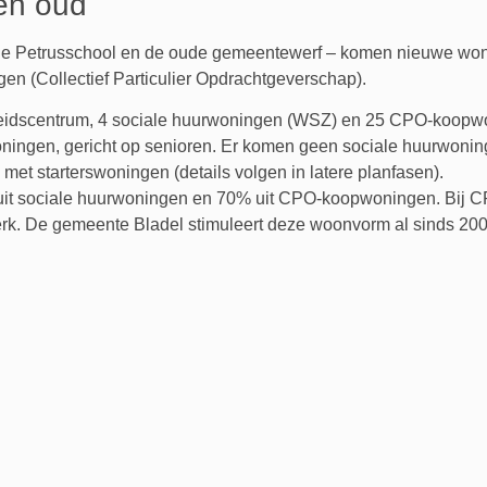
én oud
 de Petrusschool en de oude gemeentewerf – komen nieuwe woni
 (Collectief Particulier Opdrachtgeverschap).
eidscentrum, 4 sociale huurwoningen (WSZ) en 25 CPO-koopwo
oningen, gericht op senioren. Er komen geen sociale huurwonin
 met starterswoningen (details volgen in latere planfasen).
uit sociale huurwoningen en 70% uit CPO-koopwoningen. Bij C
k. De gemeente Bladel stimuleert deze woonvorm al sinds 200