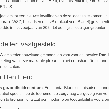
en in Cultureel Centrum Den Herd, evenals enkele gebruikers 
r BRUIS.
ject om tot een nieuwe invulling van deze locaties te komen. I
oratie WSZ, huisartsen en LvB (Lokaal voor Bladel) gezamenl
leidde in het voorjaar van 2024 tot een lijst met uitgangspunte
ellen vastgesteld
B&W de stedenbouwkundige modellen vast voor de locaties
Den 
ikkeling van deze markante plekken in het dorpshart. De plannen
n te richten.
p Den Herd
uw
gezondheidscentrum
. Een aantal Bladelse huisartsen bunde
itiatief speelt in op de toenemende zorgvraag als gevolg van ve
men te brengen, ontstaat een moderne en toegankelijke voorzi