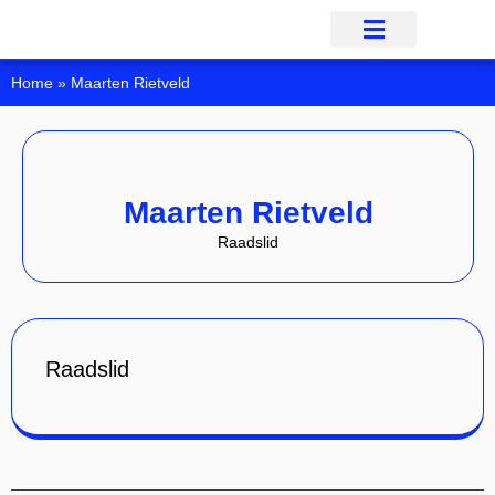
Onze Mensen
Onze Inzet
Onze Partij
Home
»
Maarten Rietveld
Maarten Rietveld
Raadslid
Raadslid