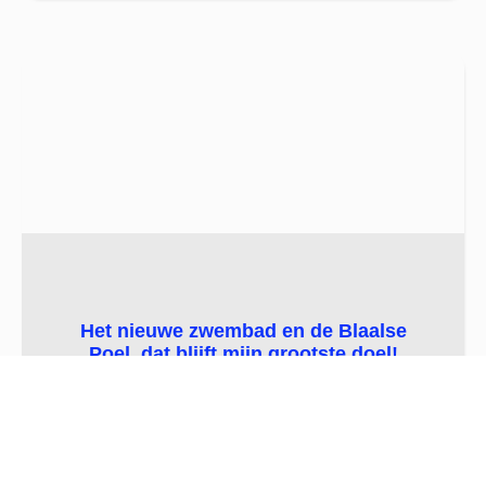
Het nieuwe zwembad en de Blaalse
Poel, dat blijft mijn grootste doel!
Lees Verder